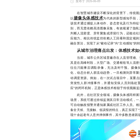
发布于 2026-06-09
在智慧城市建设不断深化的背景下，传统视频
摄像头体感技术
以
为代表的新型感知手段，
该技术通过捕捉人体动作、姿态变化及行为特征
别，而无需依赖高清图像采集，有效规避了隐私
判断人流密度、异常聚集或滞留行为，还能在社
应能力。相比传统监控依赖人工回看和固定规则
融合算法，实现了从“被动记录”向“主动感知”的
从城市治理痛点出发：体感技术如
当前，城市公共区域普遍存在人流管理难、突
其是在高峰时段，大型广场、交通枢纽等人流密
往往只能事后调取录像，无法及时干预。摄像
化，动态分析人群流动趋势，一旦检测到异常聚
动调度资源。例如，在一次试点项目中，某重点
突发性人群冲撞事件，并通知安保人员到场处置
应”的闭环机制，正是体感技术相较于传统视频监
此外，在社区安全领域，摄像头体感同样展现
场景，系统可通过持续监测其日常活动模式，一
可自动触发报警并通知家属或社区工作人员。相
备全天候、无接触、低误报的特点，真正实现了“
现十余起老年人意外摔倒事件，其中多数患者因