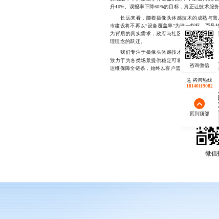
升40%、误报率下降60%的目标，真正让技术服
长远来看，随着摄像头体感技术的成熟与普及
市建设将不再以“设备覆盖率”为唯一指标，而是
为背后的真实需求，政府与社区能够更早介入、
理理念的跃迁。
我们专注于摄像头体感技术在城市公共安全与
致力于为各类场景提供稳定可靠的技术支持与
运维保障全链条，始终以客户需求为核心，助力智慧化
咨询热线
18140119082
回到顶部
微信