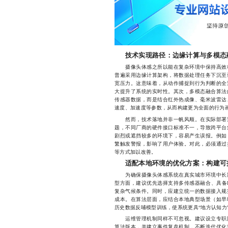
技术实现路径：边缘计算与多模态
摄像头体感之所以能在复杂环境中保持高效稳
普遍采用边缘计算架构，将数据处理任务下沉至
宽压力。这意味着，从动作捕捉到行为判断的全
大提升了系统的实时性。其次，多模态融合算法
传感器数据，而是结合红外热成像、毫米波雷达
速度、加速度等参数，从而构建更为全面的行为
然而，技术落地并非一帆风顺。在实际部署过
题，不同厂商的硬件接口标准不一，导致跨平台
剧烈或遮挡较多的环境下，容易产生误报。例如
繁触发警报，影响了用户体验。对此，必须通过
等方式加以改善。
适配本地环境的优化方案：构建可
为确保摄像头体感系统在真实城市环境中长期
型方面，建议优先选择支持多传感器融合、具备I
复杂气候条件。同时，应建立统一的数据接入规
成本。在算法层面，应结合本地典型场景（如早
历史数据反哺模型训练，使系统更具“地方认知力
运维管理机制同样不可忽视。建议设立专职团
算法版本，并建立事件复盘机制，不断迭代优化