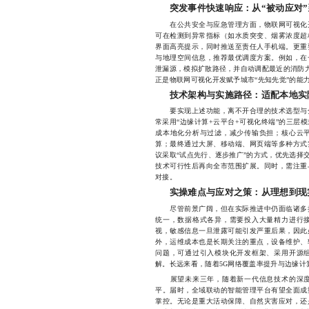
突发事件快速响应：从“被动应对”
在公共安全与应急管理方面，物联网可视化开
可在检测到异常指标（如水质突变、烟雾浓度超
界面高亮提示，同时推送至责任人手机端。更重
与地理空间信息，推荐最优调度方案。例如，在
泄漏源，模拟扩散路径，并自动调配最近的消防力
正是物联网可视化开发赋予城市“先知先觉”的能
技术架构与实施路径：适配本地实
要实现上述功能，离不开合理的技术选型与分
常采用“边缘计算+云平台+可视化终端”的三层
成本地化分析与过滤，减少传输负担；核心云
算；最终通过大屏、移动端、网页端等多种方式
议采取“试点先行、逐步推广”的方式，优先选择
技术可行性后再向全市范围扩展。同时，需注重
对接。
实操难点与应对之策：从理想到现
尽管前景广阔，但在实际推进中仍面临诸多挑
统一，数据格式各异，需要投入大量精力进行
视，敏感信息一旦泄露可能引发严重后果，因此
外，运维成本也是长期关注的重点，设备维护、
问题，可通过引入模块化开发框架、采用开源
解。长远来看，随着5G网络覆盖率提升与边缘计
展望未来三年，随着新一代信息技术的深度
平。届时，全域联动的智能管理平台有望全面成
掌控。无论是重大活动保障、自然灾害应对，还