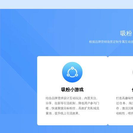
吸粉
根据品牌营销场景定制专属互动
吸粉小游戏
结合品牌需求设计互动玩法，内置关注、
打造高趣味
分享、拉新等引流机制，降低用户参与门
过任务、闯
槛，快速聚拢目标粉丝，高效扩充私域流
存，激活沉
量池，提升线上引流效果。
动粘性，维